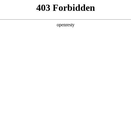
产品及服务
行业解决方案
合作伙伴
投资者关系
文简称“星耀国际数码”、“我们”和“我们的”）深知隐私对您的重
隐私政策》（下文简称“本政策”）。本政策阐述了星耀国际数码如何处理您的
可能由星耀国际数码在补充政策中，或者在收集数据时提供的通知中
：