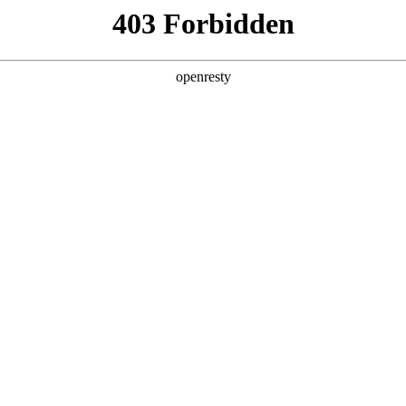
产品及服务
行业解决方案
合作伙伴
投资者关系
是星耀国际数码的重要发展战略之一。星耀国际数码在遵从适用的国家和地区
效的、可持续、可信赖的网络安全与隐私保护保障体系，并积极地
分理解隐私保护的重要性，致力于保护消费者、客户、供应商
法律法规。