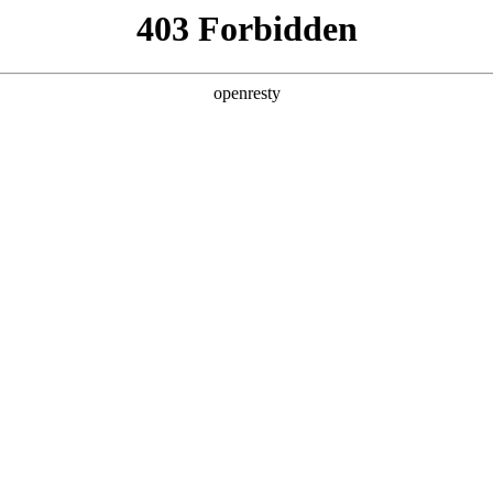
产品及服务
行业解决方案
合作伙伴
投资者关系
制造进化Autodesk新品全线首发
2026 / 05 / 06
为深度嵌入工作流的智能引擎，云端协同从“异地办公的共享载体”，
效率到创意的底层重构。
desk 2027以「AI原生+全云互联」为核心，升级全线产品矩阵，